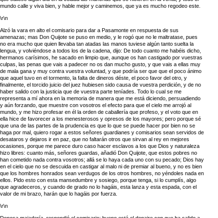
mundo calle y viva bien, y hable mejor y caminemos, que ya es mucho regodeo este.
\r\n
Alzó la vara en alto el comisario para dar a Pasamonte en respuesta de sus
amenazas; mas Don Quijote se puso en medio, y le rogó que no le maltratase, pues
no era mucho que quien llevaba tan atadas las manos tuviese algún tanto suelta la
lengua, y volviéndose a todos los de la cadena, dijo: De todo cuanto me habéis dicho,
hermanos carísimos, he sacado en limpio que, aunque os han castigado por vuestras
culpas, las penas que vais a padecer no os dan mucho gusto, y que vais a ellas muy
de mala gana y muy contra vuestra voluntad, y que podría ser que que el poco ánimo
que aquel tuvo en el tormento, la falta de dineros déste, el poco favor del otro, y
finalmente, el torcido juicio del juez hubiesen sido causa de vuestra perdición, y de no
haber salido con la justicia que de vuestra parte teníades. Todo lo cual se me
representa a mí ahora en la memoria de manera que me está diciendo, persuadiendo
y aún forzando, que muestre con vosotros el efecto para que el cielo me arrojó al
mundo, y me hizo profesar en él la orden de caballería que profeso, y el voto que en
ella hice de favorecer a los menesterosos y opresos de los mayores; pero porque sé
que una de las partes de la prudencia es que lo que se puede hacer por bien no se
haga por mal, quiero rogar a estos señores guardianes y comisarios sean servidos de
desataros y dejaros ir en paz, que no faltarán otros que sirvan al rey en mejores
ocasiones, porque me parece duro caso hacer esclavos a los que Dios y naturaleza
hizo libres: cuanto más, señores guardas, añadió Don Quijote, que estos pobres no
han cometido nada contra vosotros; allá se lo haya cada uno con su pecado; Dios hay
en el cielo que no se descuida en castigar al malo ni de premiar al bueno, y no es bien
que los hombres honrados sean verdugos de los otros hombres, no yéndoles nada en
ellos. Pido esto con esta mansedumbre y sosiego, porque tenga, si lo cumplís, algo
que agradeceros, y cuando de grado no lo hagáis, esta lanza y esta espada, con el
valor de mi brazo, harán que lo hagáis por fuerza.
\r\n
Donosa majadería, respondió el comisario: bueno está el donaire con que ha salido a