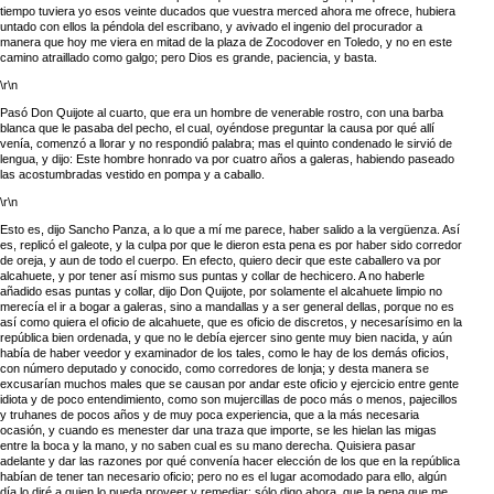
tiempo tuviera yo esos veinte ducados que vuestra merced ahora me ofrece, hubiera
untado con ellos la péndola del escribano, y avivado el ingenio del procurador a
manera que hoy me viera en mitad de la plaza de Zocodover en Toledo, y no en este
camino atraillado como galgo; pero Dios es grande, paciencia, y basta.
\r\n
Pasó Don Quijote al cuarto, que era un hombre de venerable rostro, con una barba
blanca que le pasaba del pecho, el cual, oyéndose preguntar la causa por qué allí
venía, comenzó a llorar y no respondió palabra; mas el quinto condenado le sirvió de
lengua, y dijo: Este hombre honrado va por cuatro años a galeras, habiendo paseado
las acostumbradas vestido en pompa y a caballo.
\r\n
Esto es, dijo Sancho Panza, a lo que a mí me parece, haber salido a la vergüenza. Así
es, replicó el galeote, y la culpa por que le dieron esta pena es por haber sido corredor
de oreja, y aun de todo el cuerpo. En efecto, quiero decir que este caballero va por
alcahuete, y por tener así mismo sus puntas y collar de hechicero. A no haberle
añadido esas puntas y collar, dijo Don Quijote, por solamente el alcahuete limpio no
merecía el ir a bogar a galeras, sino a mandallas y a ser general dellas, porque no es
así como quiera el oficio de alcahuete, que es oficio de discretos, y necesarísimo en la
república bien ordenada, y que no le debía ejercer sino gente muy bien nacida, y aún
había de haber veedor y examinador de los tales, como le hay de los demás oficios,
con número deputado y conocido, como corredores de lonja; y desta manera se
excusarían muchos males que se causan por andar este oficio y ejercicio entre gente
idiota y de poco entendimiento, como son mujercillas de poco más o menos, pajecillos
y truhanes de pocos años y de muy poca experiencia, que a la más necesaria
ocasión, y cuando es menester dar una traza que importe, se les hielan las migas
entre la boca y la mano, y no saben cual es su mano derecha. Quisiera pasar
adelante y dar las razones por qué convenía hacer elección de los que en la república
habían de tener tan necesario oficio; pero no es el lugar acomodado para ello, algún
día lo diré a quien lo pueda proveer y remediar: sólo digo ahora, que la pena que me