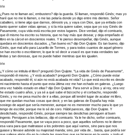
\r\n
¿Pues no te llaman así, embustero? dijo la guarda. Sí llaman, respondió Ginés; mas yo
haré que no me lo llamen, o me las pelaría donde yo digo entre mis dientes. Señor
caballero, si tiene algo que darnos, dénoslo ya, y vaya con Dios, que ya enfada con
tanto querer saber vidas ajenas; y si la mía quiere saber, sepa que yo soy Ginés de
Pasamonte, cuya vida está escrita por estos lugares. Dice verdad, dijo el comisario,
que él mismo ha escrito su historia, que no hay más que desear, y deja empeñado el
libro en la cárcel en doscientos reales. Y le pienso desempeñar, dijo Ginés, aunque
quedara en doscientos ducados. ¿Tan bueno es? dijo Don Quijote. Es tan bueno, dijo
Ginés, que mal año para Lazarillo de Tormes, y para todos cuantos de aquel género
se han escrito o escribieren; lo que le sé decir a voacé es que trata verdades tan
lindas y tan donosas, que no puede haber mentiras que les igualen.
\r\n
¿Y cómo se intitula el libro? preguntó Don Quijote. "La vida de Ginés de Pasamonte",
respondió él mismo. ¿Y está acabado? preguntó Don Quijote. ¿Cómo puede estar
acabado, respondió él, si aún no está acabada mi vida? Lo que está escrito es desde
mi nacimiento hasta el punto que esta última vez me han echado en galeras. ¿Luego
otra vez habéis estado en ellas? dijo Don Quijote. Para servir a Dios y al rey, otra vez
he estado cuatro años, y ya sé a qué sabe el bizcocho y el corbacho, respondió
Ginés; y no me pesa mucho de ir a ellas, porque allí tendré lugar de acabar mi libro,
que me quedan muchas cosas que decir, y en las galeras de España hay más
sosiego de aquel que sería menester, aunque no es menester mucho para lo que yo
tengo de escribir, porque me lo sé de coro. Hábil pareces, dijo Don Quijote. Y
desdichado, respondió Ginés, porque siempre las desdichas persiguen al buen
ingenio. Persiguen a los bellacos, dijo el comisario. Ya le he dicho, señor comisario,
respondió Pasamonte, que se vaya poco a poco, que aquellos señores no le dieron
esa vara para que maltratase a los pobretes que aquí vamos, sino para que nos
guiase y llevase adonde su majestad manda; sino, por vida de... basta, que podría ser
que saliese algún día en la colada las manchas que se hicieron en la venta, y todo el