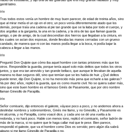
gentil latino.
\r\n
Tras todos estos venía un hombre de muy buen parecer, de edad de treinta años, sino
que al mirar metía el un ojo en el otro; un poco venía diferentemente atado que los
demás, porque traía una cadena al pie tan grande que se la liaba por todo el cuerpo, y
dos argollas a la garganta, la una en la cadena, y la otra de las que llaman guarda
amigo, o pie de amigo, de la cual descendían dos hierros que llegaban a la cintura, en
los cuales se asían dos esposas, donde llevaba las manos cerradas con un grueso
candado, de manera que ni con las manos podía llegar a la boca, ni podía bajar la
cabeza a llegar a las manos.
\r\n
Preguntó Don Quijote que cómo iba aquel hombre con tantas prisiones más que los
otros. Respondióle la guardia, porque tenía aquel solo más delitos que todos los otros
juntos, y que era tan atrevido y tan grande bellaco, que aunque le llevaban de aquella
manera no iban seguros dél, sino que temían que se les había de huir. ¿Qué delitos
puede tener, dijo Don Quijote, si no ha merecido más pena que echarle a las galeras?
Va por diez años, replicó la guarda, que es como muerte civil. No se quiera saber más,
sino que este buen hombre es el famoso Ginés de Pasamonte, que por otro nombre
llaman Ginesillo de Parapilla.
\r\n
Señor comisario, dijo entonces el galeote, váyase poco a poco, y no andemos ahora a
deslindar nombres y sobrenombres, Ginés me llamo, y no Ginesillo, y Pasamonte es
mi alcurnia, y no Parapilla, como voacé dice, y cada uno se dé una vuelta a la
redonda, y no hará poco. Hable con menos tono, replicó el comisario, señor ladrón de
más de la marca, si no quiere que le haga callar mal que le pese. Bien parece,
respondió el galeote, que va el hombre como Dios es servido; pero algún día sabrá
alguno si me llamo Ginesillo de Parapilla o no.