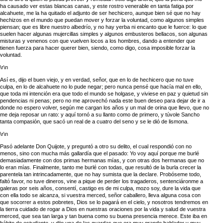
ha causado ver estas blancas canas, y este rostro venerable en tanta fatiga por
alcahuete, me la ha quitado el adjunto de ser hechicero, aunque bien sé que no hay
hechizos en el mundo que puedan mover y forzar la voluntad, como algunos simples
piensan; que es libre nuestro albedrío, y no hay yerba ni encanto que le fuerce: lo que
suelen hacer algunas mujercillas simples y algunos embusteros bellacos, son algunas
misturas y venenos con que vuelven locos a los hombres, dando a entender que
tienen fuerza para hacer querer bien, siendo, como digo, cosa imposible forzar la
voluntad.
\r\n
Así es, dijo el buen viejo, y en verdad, señor, que en lo de hechicero que no tuve
culpa, en lo de alcahuete no lo pude negar; pero nunca pensé que hacía mal en ello,
que toda mi intención era que todo el mundo se holgase, y viviese en paz y quietud sin
pendencias ni penas; pero no me aprovechó nada este buen deseo para dejar de ir a
donde no espero volver, según me cargan los años y un mal de orina que llevo, que no
me deja reposar un rato: y aquí tornó a su llanto como de primero, y túvole Sancho
tanta compasión, que sacó un real de a cuatro del seno y se le dió de lismona.
\r\n
Pasó adelante Don Quijote, y preguntó a otro su delito, el cual respondió con no
menos, sino con mucha más gallardía que el pasado: Yo voy aquí porque me burlé
demasiadamente con dos primas hermanas mías, y con otras dos hermanas que no
lo eran mías. Finalmente, tanto me burlé con todas, que resultó de la burla crecer la
parentela tan intrincadamente, que no hay sumista que la declare. Probóseme todo,
faltó favor, no tuve dineros, vine a pique de perder los tragaderos, sentenciáronme a
galeras por seis años, consentí, castigo es de mi culpa, mozo soy, dure la vida que
con ella todo se alcanza, si vuestra merced, señor caballero, lleva alguna cosa con
que socorrer a estos pobretes, Dios se lo pagará en el cielo, y nosotros tendremos en
la tierra cuidado de rogar a Dios en nuestras oraciones por la vida y salud de vuestra
merced, que sea tan larga y tan buena como su buena presencia merece. Este iba en
hábito de estudiante, y dijo una de las guardas que era muy grande hablador y muy