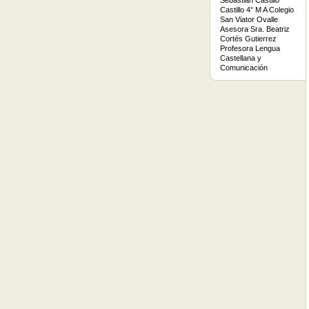
Sebastián Castillo
Castillo 4° M A Colegio
San Viator Ovalle
Asesora Sra. Beatriz
Cortés Gutierrez
Profesora Lengua
Castellana y
Comunicación