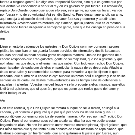
fuerza a ninguna gente? No digo eso, respondió Sancho, sino que es gente que por
sus delitos va condenada a servir al rey en las galeras de por fuerza. En resolución,
replicó Don Quijote, como quiera que ello sea, esta gente, aunque los llevan, van de
por fuerza y no de su voluntad. Así es, dijo Sancho. Pues desa manera, dijo su amo,
aquí encaja la ejecución de mi oficio, desfacer fuerzas y socorrer y acudir a los
miserables. Advierta vuestra merced, dijo Sancho, que la justicia, que es el mesmo
rey, no hace fuerza ni agravio a semejante gente, sino que los castiga en pena de sus
delitos.
\r\n
Llegó en esto la cadena de los galeotes, y Don Quijote con muy corteses razones
pidió a los que iban en su guarda fuesen servidos de informalle y decille la causa o
causas por qué llevaban aquella gente de aquella manera. Una de las guardas de a
caballo respondió que eran galeotes, gente de su majestad, que iba a galeras, y que
no había más que decir, ni él tenía más que saber. Con todo eso, replicó Don Quijote,
querría saber de cada uno de ellos en particular la causa de su desgracia. Añadió a
éstas otras tales y tan comedidas razones para moverlos a que le dijesen lo que
deseaba, que el otro de a caballo le dijo: Aunque llevamos aquí el registro y la fe de las
sentencias de cada uno destos malaventurados no es tiempo este de detenerlos a
sacarlas ni a leellas. Vuestra merced llegue y se lo pregunte a ellos mismos, que ellos
lo dirán si quisieren; que sí querrán, porque es gente que recibe gusto de hacer y
decir bellaquerías.
\r\n
Con esta licencia, que Don Quijote se tomara aunque no se la dieran, se llegó a la
cadena, y al primero le preguntó que por qué pecados iba de tan mala guisa. El
respondió que por enamorado iba de aquella manera. ¿Por eso no más? replicó Don
Quijote. Pues si por enamorados echan a galeras, días ha que yo pudiera estar
bogando en ellas. No son los amores como vuestra merced piensa, dijo el galeote, que
los míos fueron que quise tanto a una canasta de colar atestada de ropa blanca, que
la abracé conmigo tan fuertemente, que a no quitármela la justicia por fuerza, aún