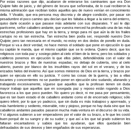
Por estas razones que dijo, acabaron de enterarse los caminantes que era Don
Quijote falto de juicio, y del género de locura que señoreaba, de lo cual recibieron la
misma admiración que recibían todos aquellos qeu de nuevo venían en conocimiento
della. Y Vivaldo, que era persona muy discreta y de alegre condición, por pasar sin
pesadumbre el poco camino qeu decían que les faltaba a llegar a la sierra del entierro,
quiso darle ocasión a que pasase más adelante con sus disparates. Y así le dijo:
paréceme, señor caballero andante, que vuestra merced ha profesado una de las más
estrechas profesiones que hay en la tierra, y tengo para mí que aún la de los frailes
cartujos no es tan estrecha. Tan estrecha bien podía ser, respondió nuestro Don
Quijote; pero tan necesaria en el mundo, no estoy en dos dedos de ponello en duda.
Porque si va a decir verdad, no hace menos el soldado que pone en ejecución lo que
su capitán le manda, que el mismo capitán que se lo ordena. Quiero decir, que los
religiosos con toda paz y sosiego piden al cielo el bien de la tierra; pero los soldados y
cablleros ponemos en ejecución lo que ellos piden, defendiéndola con el valor de
nuestros brazos y filos de nuestras espadas; no debajo de cubierta, sino al cielo
abierto, puesto por blanco de los insufribles rayos del sol en el verano, y de los
erizados hielos del invierno. Así que somos ministros de Dios en la tierra, y brazos por
quien se ejecuta en ello su justicia. Y como las cosas de la guerra, y las a ellas
tocantes y concernientes no se pueden poner en ejecución sino sudando, afanando y
trabajando excesivamente, síguese que aquellos que la profesan tienen sin duda
mayor trabajo que aquellos que en sosegada paz y reposo están rogando a Dios
favorezca a los que poco pueden. No quiero yo decir, ni me pasa por pensamiento,
que es tan buen estado el de caballero andante como el de encerrado religioso; sólo
quiero inferir, por lo que yo padezco, que sin duda es más trabajoso y aporreado, y
más hambriento y sediento, miserable, roto y piojoso, porque no hay duda sino que los
caballeros andantes pasados pasaron mucha mala ventura en el discurso de su vida.
Y si algunos subieron a ser emperadores por el valor de su brazo, a fe que les costó
buen porqué de su sangre y de su sudor; y que así a los que tal grado subieron les
faltaran encantadores y sabios que los ayudaran, que ellos quedarán bien
defraudados de sus deseos y bien engañados de sus esperanzas.