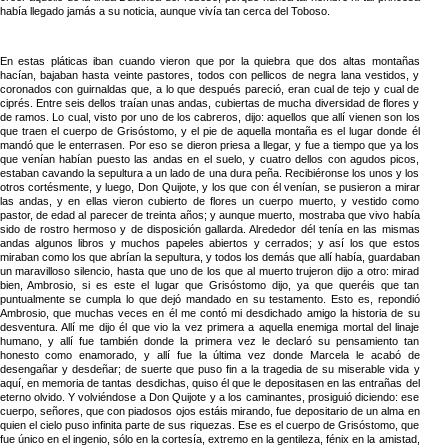
había llegado jamás a su noticia, aunque vivía tan cerca del Toboso.
En estas pláticas iban cuando vieron que por la quiebra que dos altas montañas
hacían, bajaban hasta veinte pastores, todos con pellicos de negra lana vestidos, y
coronados con guirnaldas que, a lo que después pareció, eran cual de tejo y cual de
ciprés. Entre seis dellos traían unas andas, cubiertas de mucha diversidad de flores y
de ramos. Lo cual, visto por uno de los cabreros, dijo: aquellos que allí vienen son los
que traen el cuerpo de Grisóstomo, y el pie de aquella montaña es el lugar donde él
mandó que le enterrasen. Por eso se dieron priesa a llegar, y fue a tiempo que ya los
que venían habían puesto las andas en el suelo, y cuatro dellos con agudos picos,
estaban cavando la sepultura a un lado de una dura peña. Recibiéronse los unos y los
otros cortésmente, y luego, Don Quijote, y los que con él venían, se pusieron a mirar
las andas, y en ellas vieron cubierto de flores un cuerpo muerto, y vestido como
pastor, de edad al parecer de treinta años; y aunque muerto, mostraba que vivo había
sido de rostro hermoso y de disposición gallarda. Alrededor dél tenía en las mismas
andas algunos libros y muchos papeles abiertos y cerrados; y así los que estos
miraban como los que abrían la sepultura, y todos los demás que allí había, guardaban
un maravilloso silencio, hasta que uno de los que al muerto trujeron dijo a otro: mirad
bien, Ambrosio, si es este el lugar que Grisóstomo dijo, ya que queréis que tan
puntualmente se cumpla lo que dejó mandado en su testamento. Esto es, repondió
Ambrosio, que muchas veces en él me contó mi desdichado amigo la historia de su
desventura. Allí me dijo él que vio la vez primera a aquella enemiga mortal del linaje
humano, y allí fue también donde la primera vez le declaró su pensamiento tan
honesto como enamorado, y allí fue la última vez donde Marcela le acabó de
desengañar y desdeñar; de suerte que puso fin a la tragedia de su miserable vida y
aquí, en memoria de tantas desdichas, quiso él que le depositasen en las entrañas del
eterno olvido. Y volviéndose a Don Quijote y a los caminantes, prosiguió diciendo: ese
cuerpo, señores, que con piadosos ojos estáis mirando, fue depositario de un alma en
quien el cielo puso infinita parte de sus riquezas. Ese es el cuerpo de Grisóstomo, que
fue único en el ingenio, sólo en la cortesía, extremo en la gentileza, fénix en la amistad,