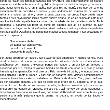
donde se tratan las famosas fazañas del rey Arturo, que continuamente en nuestro
romance castellano llamamos el rey Artús, de quien es tradición antigua y común en
todo aquel reino de la Gran Bretaña, que este rey no murió, sino que por arte de
encantamiento se convirtió en cuervo, y que andando los tiempos ha de volver a
reinar y a cobrar su reino y cetro; a cuya causa no se probará que desde aquel
tiempo a este haya ningún inglés muerto cuervo alguno? Pues en tiempo de este buen
rey fue instituida aquella famosa orden de caballería de los caballeros de la Tabla
Redonda, y pasaron sin faltar un punto los amores que allí se cuentan de Don
lanzarote del Lago con la reina Ginebra, siend medianera dellos y sabidora aquella tan
honrada duaña Quitañona, de donde nació aquel famoso romance, y tan decantado en
nuestra España de:
Nunca fuera caballero
de damas tan bien servido,
como lo fue Lanzarote
cuando de Bretaña vino;
con aquel progreso tan dulce y tan suave de sus amorosos y fuertes fechos. Pues
desde entonces, de mano en mano fue aquella orden de caballería extendiéndose y
dilatándose por muchas y diversas partes del mundo; y en ella fueron famosos y
conocidos por sus fechos el valiente Amadís de Gaula con todos sus hijos y nietos
hasta la quinta generación, y el valeroso Felixmarte de Hircania, y el nunca como se
debe alabado Tirante el Blanco, y casi que en nuestros días vimos y comunicamos y
oímos al invencible y valeroso caballero don Belianís de Grecia. Esto, pues, señores,
es ser caballero andante, y la que he dicho es la orden de su caballería, en la cual,
como otra vez he dicho, yo, aunque pecador, he hecho profesión, y lo mismo que
profesaron los caballeros referidos, profeso yo; y así me voy por estas soledades y
despoblados buscando las aventuras, con ánimo deliberado de ofrecer mi brazo y mi
persona a la más peligrosa que la suerte me depare, en ayuda de los flacos y
menesterosos.