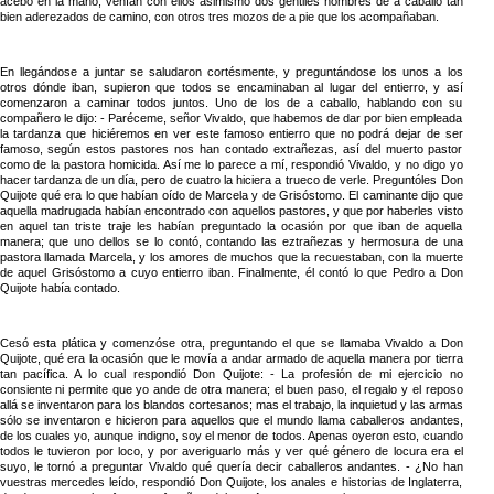
acebo en la mano; venían con ellos asimismo dos gentiles hombres de a caballo tan
bien aderezados de camino, con otros tres mozos de a pie que los acompañaban.
En llegándose a juntar se saludaron cortésmente, y preguntándose los unos a los
otros dónde iban, supieron que todos se encaminaban al lugar del entierro, y así
comenzaron a caminar todos juntos. Uno de los de a caballo, hablando con su
compañero le dijo: - Paréceme, señor Vivaldo, que habemos de dar por bien empleada
la tardanza que hiciéremos en ver este famoso entierro que no podrá dejar de ser
famoso, según estos pastores nos han contado extrañezas, así del muerto pastor
como de la pastora homicida. Así me lo parece a mí, respondió Vivaldo, y no digo yo
hacer tardanza de un día, pero de cuatro la hiciera a trueco de verle. Preguntóles Don
Quijote qué era lo que habían oído de Marcela y de Grisóstomo. El caminante dijo que
aquella madrugada habían encontrado con aquellos pastores, y que por haberles visto
en aquel tan triste traje les habían preguntado la ocasión por que iban de aquella
manera; que uno dellos se lo contó, contando las eztrañezas y hermosura de una
pastora llamada Marcela, y los amores de muchos que la recuestaban, con la muerte
de aquel Grisóstomo a cuyo entierro iban. Finalmente, él contó lo que Pedro a Don
Quijote había contado.
Cesó esta plática y comenzóse otra, preguntando el que se llamaba Vivaldo a Don
Quijote, qué era la ocasión que le movía a andar armado de aquella manera por tierra
tan pacífica. A lo cual respondió Don Quijote: - La profesión de mi ejercicio no
consiente ni permite que yo ande de otra manera; el buen paso, el regalo y el reposo
allá se inventaron para los blandos cortesanos; mas el trabajo, la inquietud y las armas
sólo se inventaron e hicieron para aquellos que el mundo llama caballeros andantes,
de los cuales yo, aunque indigno, soy el menor de todos. Apenas oyeron esto, cuando
todos le tuvieron por loco, y por averiguarlo más y ver qué género de locura era el
suyo, le tornó a preguntar Vivaldo qué quería decir caballeros andantes. - ¿No han
vuestras mercedes leído, respondió Don Quijote, los anales e historias de Inglaterra,