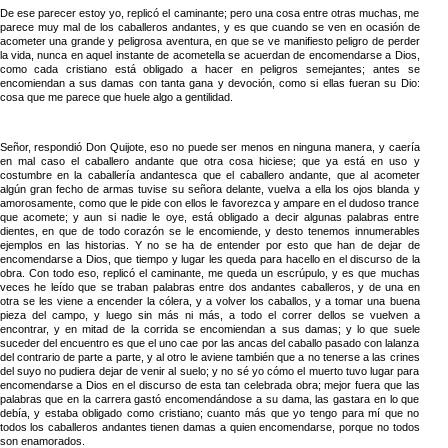
De ese parecer estoy yo, replicó el caminante; pero una cosa entre otras muchas, me
parece muy mal de los caballeros andantes, y es que cuando se ven en ocasión de
acometer una grande y peligrosa aventura, en que se ve manifiesto peligro de perder
la vida, nunca en aquel instante de acometella se acuerdan de encomendarse a Dios,
como cada cristiano está obligado a hacer en peligros semejantes; antes se
encomiendan a sus damas con tanta gana y devoción, como si ellas fueran su Dio:
cosa que me parece que huele algo a gentilidad.
Señor, respondió Don Quijote, eso no puede ser menos en ninguna manera, y caería
en mal caso el caballero andante que otra cosa hiciese; que ya está en uso y
costumbre en la caballería andantesca que el caballero andante, que al acometer
algún gran fecho de armas tuvise su señora delante, vuelva a ella los ojos blanda y
amorosamente, como que le pide con ellos le favorezca y ampare en el dudoso trance
que acomete; y aun si nadie le oye, está obligado a decir algunas palabras entre
dientes, en que de todo corazón se le encomiende, y desto tenemos innumerables
ejemplos en las historias. Y no se ha de entender por esto que han de dejar de
encomendarse a Dios, que tiempo y lugar les queda para hacello en el discurso de la
obra. Con todo eso, replicó el caminante, me queda un escrúpulo, y es que muchas
veces he leído que se traban palabras entre dos andantes caballeros, y de una en
otra se les viene a encender la cólera, y a volver los caballos, y a tomar una buena
pieza del campo, y luego sin más ni más, a todo el correr dellos se vuelven a
encontrar, y en mitad de la corrida se encomiendan a sus damas; y lo que suele
suceder del encuentro es que el uno cae por las ancas del caballo pasado con lalanza
del contrario de parte a parte, y al otro le aviene también que a no tenerse a las crines
del suyo no pudiera dejar de venir al suelo; y no sé yo cómo el muerto tuvo lugar para
encomendarse a Dios en el discurso de esta tan celebrada obra; mejor fuera que las
palabras que en la carrera gastó encomendándose a su dama, las gastara en lo que
debía, y estaba obligado como cristiano; cuanto más que yo tengo para mí que no
todos los caballeros andantes tienen damas a quien encomendarse, porque no todos
son enamorados.