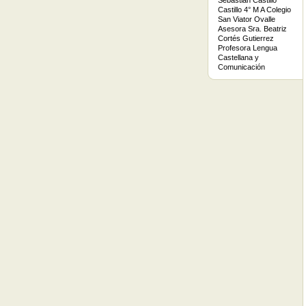
Sebastián Castillo
Castillo 4° M A Colegio
San Viator Ovalle
Asesora Sra. Beatriz
Cortés Gutierrez
Profesora Lengua
Castellana y
Comunicación