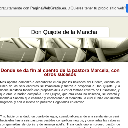
 gratuitamente con
PaginaWebGratis.es
. ¿Quieres tener tu propio sitio web?
Don Quijote de la Mancha
Donde se da fin al cuento de la pastora Marcela, con
otros sucesos
Mas apenas comenzó a descubrirse el día por los balcones del Oriente, cuando los
cinco de los seis cabreros se levantaron y fueron a despertar a Don Quijote, y a
decille si estaba todavía con propósito de ir a ver el famoso entierro de Grisóstomo, y
que ellos le harían compañía. Don Quijote, que otra cosa no deseaba, se levantó y
mandó a Sancho que ensillase y enalbardase al momento, lo cual él hizo con mucha
diligencia, y con la misma se pusieron luego todos en camino.
Y no hubieron andado un cuarto de legua, cuando al cruzar de una senda vieron venir
hacia ellos hasta seis pastores vestidos con pellicos negros, y coronadas las cabezas
con guirnaldas de ciprés y de amarga adelfa. Traía cada uno un grueso bastón de