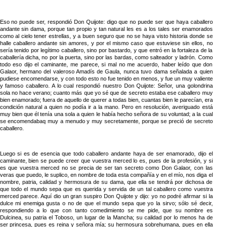
Eso no puede ser, respondió Don Quijote: digo que no puede ser que haya caballero
andante sin dama, porque tan propio y tan natural les es a los tales ser enamorados
como al cielo tener estrellas, y a buen seguro que no se haya visto historia donde se
halle caballero andante sin amores, y por el mismo caso que estuviese sin ellos, no
sería tenido por legítimo caballero, sino por bastardo, y que entró en la fortaleza de la
caballería dicha, no por la puerta, sino por las bardas, como salteador y ladrón. Como
todo eso dijo el caminante, me parece, si mal no me acuerdo, haber leído que don
Galaor, hermano del valeroso Amadís de Gaula, nunca tuvo dama señalada a quien
pudiese encomendarse, y con todo esto no fue tenido en menos, y fue un muy valiente
y famoso caballero. A lo cual respondió nuestro Don Quijote: Señor, una golondrina
sola no hace verano; cuanto más que yo sé que de secreto estaba ese caballero muy
bien enamorado; fuera de aquello de querer a todas bien, cuantas bien le parecían, era
condición natural a quien no podía ir a la mano. Pero en resolución, averiguado está
muy bien que él tenía una sola a quien le había hecho señora de su voluntad; a la cual
se encomendabaq muy a menudo y muy secretamente, porque se preció de secreto
caballero.
Luego si es de esencia que todo caballero andante haya de ser enamorado, dijo el
caminante, bien se puede creer que vuestra merced lo es, pues de la profesión, y si
es que vuestra merced no se precia de ser tan secreto como Don Galaor, con las
veras que puedo, le suplico, en nombre de toda esta compañía y en el mío, nos diga el
nombre, patria, calidad y hermosura de su dama, que ella se tendrá por dichosa de
que todo el mundo sepa que es querida y servida de un tal caballero como vuestra
merced parece. Aquí dio un gran suspiro Don Quijote y dijo: yo no podré afirmar si la
dulce mi enemiga gusta o no de que el mundo sepa que yo la sirvo; sólo sé decir,
respondiendo a lo que con tanto comedimiento se me pide, que su nombre es
Dulcinea, su patria el Toboso, un lugar de la Mancha; su calidad por lo menos ha de
ser princesa, pues es reina y señora mía; su hermosura sobrehumana, pues en ella