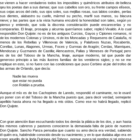
se vienen a hacer verdaderos todos los imposibles y quiméricos atributos de belleza
qeu los poetas dan a sus damas; que sus cabellos son oro, su frente campos elíseos,
sus cejas arcos del cielo, sus ojos soles, sus mejillas rosas, sus labios corales, perlas
sus dientes, alabastro su cuello, mármol su pecho, marfil sus manos, su blacura
nieve; y las partes que a la vista humana encubrió la honestidad son tales, según yo
pienso y entiendo, que sola la discreta consideración puede encarecerlas y no
compararlas. El linaje, prosapia y alcurnia querríamos saber, replicó Vivaldo. A lo cual
respondión Don Quijote: no es de los antiguos Curcios, Gayos y Cipiones romanos, ni
de los modernos Colonas y Ursinos, ni de los Moncadas y Requesens de Cataluña, ni
menos de los Rebellas y Villenovas de Valencia, y Palafoxes Nuzas, Rocabertis,
Corellas, Lunas, Alagones, Urreas, Foces y Gurreas de Aragón; Cerdas, Manriques,
Mendozas y Guzmanes de Castilla; Alencastros, Pallas y Meneses de Portugal; pero
es de los del Toboso de la Mancha, linaje, aunque moderno, tal que puede dar
generoso principio a las más ilustres familias de los venideros siglos; y no se me
replique en esto, si no fuere con las condiciones que puso Cerbino al pie del trofeo de
las armas de Orlando, que decía:
Nadie las mueva
que estar no pueda
con Roldán a prueba.
Aunque el mío es de los Cachopines de Laredo, respondió el caminante, no le osaré
yo poner con el del Toboso de la Mancha puesto que, para decir verdad, semejante
apellido hasta ahora no ha llegado a mis oídos. Como ese no habrá llegado, replicó
Don Quijote.
Con gran atención iban escuchando todos los demás la plática de los dos, y aun hasta
los mismos cabreros y pastores conocieron la demasiada falta de juicio de nuestro
Don Quijote. Sancho Panza pensaba que cuanto su amo decía era verdad, sabiendo
él quién era, habiéndole conocido desde su nacimiento; y en lo que dudaba algo era en
creer aquello de la linda Dulcinea del Toboso, porque nunca tal nombre ni tal princesa