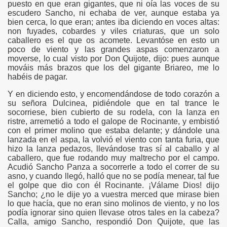
puesto en que eran gigantes, que ni oía las voces de su
escudero Sancho, ni echaba de ver, aunque estaba ya
bien cerca, lo que eran; antes iba diciendo en voces altas:
non fuyades, cobardes y viles criaturas, que un solo
caballero es el que os acomete. Levantóse en esto un
poco de viento y las grandes aspas comenzaron a
moverse, lo cual visto por Don Quijote, dijo: pues aunque
mováis más brazos que los del gigante Briareo, me lo
habéis de pagar.
Y en diciendo esto, y encomendándose de todo corazón a
su señora Dulcinea, pidiéndole que en tal trance le
socorriese, bien cubierto de su rodela, con la lanza en
ristre, arremetió a todo el galope de Rocinante, y embistió
con el primer molino que estaba delante; y dándole una
lanzada en el aspa, la volvió el viento con tanta furia, que
hizo la lanza pedazos, llevándose tras sí al caballo y al
caballero, que fue rodando muy maltrecho por el campo.
Acudió Sancho Panza a socorrerle a todo el correr de su
asno, y cuando llegó, halló que no se podía menear, tal fue
el golpe que dio con él Rocinante. ¡Válame Dios! dijo
Sancho; ¿no le dije yo a vuestra merced que mirase bien
lo que hacía, que no eran sino molinos de viento, y no los
podía ignorar sino quien llevase otros tales en la cabeza?
Calla, amigo Sancho, respondió Don Quijote, que las