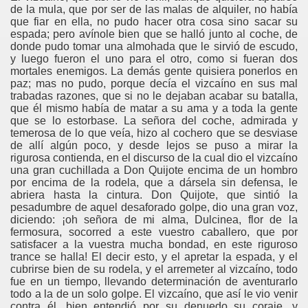
de la mula, que por ser de las malas de alquiler, no había
que fiar en ella, no pudo hacer otra cosa sino sacar su
espada; pero avínole bien que se halló junto al coche, de
donde pudo tomar una almohada que le sirvió de escudo,
y luego fueron el uno para el otro, como si fueran dos
mortales enemigos. La demás gente quisiera ponerlos en
paz; mas no pudo, porque decía el vizcaíno en sus mal
trabadas razones, que si no le dejaban acabar su batalla,
que él mismo había de matar a su ama y a toda la gente
que se lo estorbase. La señora del coche, admirada y
temerosa de lo que veía, hizo al cochero que se desviase
de allí algún poco, y desde lejos se puso a mirar la
rigurosa contienda, en el discurso de la cual dio el vizcaíno
una gran cuchillada a Don Quijote encima de un hombro
por encima de la rodela, que a dársela sin defensa, le
abriera hasta la cintura. Don Quijote, que sintió la
pesadumbre de aquel desaforado golpe, dio una gran voz,
diciendo: ¡oh señora de mi alma, Dulcinea, flor de la
fermosura, socorred a este vuestro caballero, que por
satisfacer a la vuestra mucha bondad, en este riguroso
trance se halla! El decir esto, y el apretar la espada, y el
cubrirse bien de su rodela, y el arremeter al vizcaíno, todo
fue en un tiempo, llevando determinación de aventurarlo
todo a la de un solo golpe. El vizcaíno, que así le vio venir
contra él, bien entendió por su denuedo su coraje, y