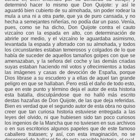
determinó hacer lo mismo que Don Quijote: y así le
aguardó bien cubierto de su almohada, sin poder rodear la
mula a una ni a otra parte, que ya de puro cansada, y no
hecha a semejantes niñerías, no podía dar un paso. Venía,
pues, como se ha dicho, Don Quijote contra el cauto
vizcaíno con la espada en alto, con determinación de
abrirle por medio, y el vizcaíno le aguardaba asimismo,
levantada la espada y aforrado con su almohada, y todos
los circunstantes estaban temerosos y colgados de lo que
había de suceder de aquellos tamaños golpes con que se
amenazaban, y la señora del coche y las demás criadas
suyas estaban haciendo mil votos y ofrecimientos a todas
las imágenes y casas de devoción de España, porque
Dios librase a su escudero y a ellas de aquel tan grande
peligro en que se hallaban. Pero está el daño de todo esto,
que en este punto y término deja el autor de esta historia
esta batalla, disculpándose que no halló más escrito
destas hazañas de Don Quijote, de las que deja referidas.
Bien es verdad que el segundo autor de esta obra no quiso
creer que tan curiosa historia estuviese entregada a las
leyes del olvido, ni que hubiesen sido tan poco curiosos
los ingenios de la Mancha que no tuviesen en sus archivos
o en sus escritorios algunos papeles que de este famoso
caballero tratasen; y así, con esta imaginación, no se
desesperó de hallar el fin de esta apacible historia, el cual,