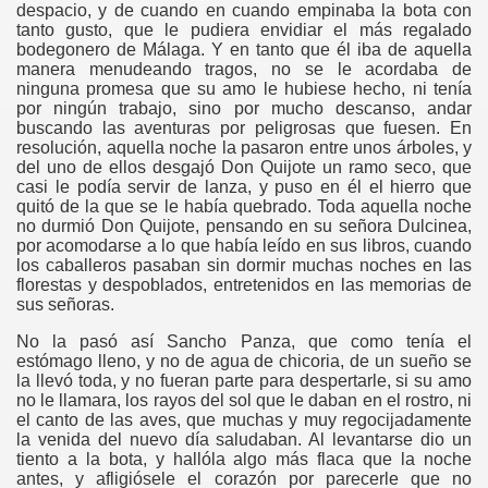
despacio, y de cuando en cuando empinaba la bota con
tanto gusto, que le pudiera envidiar el más regalado
bodegonero de Málaga. Y en tanto que él iba de aquella
manera menudeando tragos, no se le acordaba de
ninguna promesa que su amo le hubiese hecho, ni tenía
por ningún trabajo, sino por mucho descanso, andar
buscando las aventuras por peligrosas que fuesen. En
resolución, aquella noche la pasaron entre unos árboles, y
del uno de ellos desgajó Don Quijote un ramo seco, que
casi le podía servir de lanza, y puso en él el hierro que
quitó de la que se le había quebrado. Toda aquella noche
no durmió Don Quijote, pensando en su señora Dulcinea,
por acomodarse a lo que había leído en sus libros, cuando
los caballeros pasaban sin dormir muchas noches en las
florestas y despoblados, entretenidos en las memorias de
sus señoras.
No la pasó así Sancho Panza, que como tenía el
estómago lleno, y no de agua de chicoria, de un sueño se
la llevó toda, y no fueran parte para despertarle, si su amo
no le llamara, los rayos del sol que le daban en el rostro, ni
el canto de las aves, que muchas y muy regocijadamente
la venida del nuevo día saludaban. Al levantarse dio un
tiento a la bota, y hallóla algo más flaca que la noche
antes, y afligiósele el corazón por parecerle que no