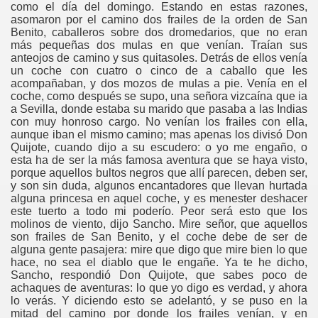
como el día del domingo. Estando en estas razones,
asomaron por el camino dos frailes de la orden de San
Benito, caballeros sobre dos dromedarios, que no eran
más pequeñas dos mulas en que venían. Traían sus
anteojos de camino y sus quitasoles. Detrás de ellos venía
un coche con cuatro o cinco de a caballo que les
acompañaban, y dos mozos de mulas a pie. Venía en el
coche, como después se supo, una señora vizcaína que ia
a Sevilla, donde estaba su marido que pasaba a las Indias
con muy honroso cargo. No venían los frailes con ella,
aunque iban el mismo camino; mas apenas los divisó Don
Quijote, cuando dijo a su escudero: o yo me engaño, o
esta ha de ser la más famosa aventura que se haya visto,
porque aquellos bultos negros que allí parecen, deben ser,
y son sin duda, algunos encantadores que llevan hurtada
alguna princesa en aquel coche, y es menester deshacer
este tuerto a todo mi poderío. Peor será esto que los
molinos de viento, dijo Sancho. Mire señor, que aquellos
son frailes de San Benito, y el coche debe de ser de
alguna gente pasajera: mire que digo que mire bien lo que
hace, no sea el diablo que le engañe. Ya te he dicho,
Sancho, respondió Don Quijote, que sabes poco de
achaques de aventuras: lo que yo digo es verdad, y ahora
lo verás. Y diciendo esto se adelantó, y se puso en la
mitad del camino por donde los frailes venían, y en