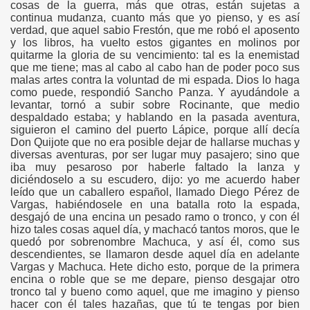
cosas de la guerra, más que otras, están sujetas a
continua mudanza, cuanto más que yo pienso, y es así
verdad, que aquel sabio Frestón, que me robó el aposento
y los libros, ha vuelto estos gigantes en molinos por
quitarme la gloria de su vencimiento: tal es la enemistad
que me tiene; mas al cabo al cabo han de poder poco sus
malas artes contra la voluntad de mi espada. Dios lo haga
como puede, respondió Sancho Panza. Y ayudándole a
levantar, tornó a subir sobre Rocinante, que medio
despaldado estaba; y hablando en la pasada aventura,
siguieron el camino del puerto Lápice, porque allí decía
Don Quijote que no era posible dejar de hallarse muchas y
diversas aventuras, por ser lugar muy pasajero; sino que
iba muy pesaroso por haberle faltado la lanza y
o
diciéndoselo a su escudero, dijo: yo me acuerdo haber
leído que un caballero español, llamado Diego Pérez de
Vargas, habiéndosele en una batalla roto la espada,
desgajó de una encina un pesado ramo o tronco, y con él
hizo tales cosas aquel día, y machacó tantos moros, que le
quedó por sobrenombre Machuca, y así él, como sus
descendientes, se llamaron desde aquel día en adelante
Vargas y Machuca. Hete dicho esto, porque de la primera
encina o roble que se me depare, pienso desgajar otro
tronco tal y bueno como aquel, que me imagino y pienso
hacer con él tales hazañas, que tú te tengas por bien