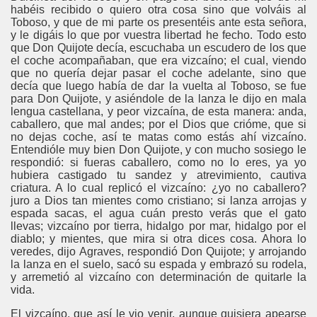
habéis recibido o quiero otra cosa sino que volváis al
Toboso, y que de mi parte os presentéis ante esta señora,
y le digáis lo que por vuestra libertad he fecho. Todo esto
que Don Quijote decía, escuchaba un escudero de los que
el coche acompañaban, que era vizcaíno; el cual, viendo
que no quería dejar pasar el coche adelante, sino que
decía que luego había de dar la vuelta al Toboso, se fue
para Don Quijote, y asiéndole de la lanza le dijo en mala
lengua castellana, y peor vizcaína, de esta manera: anda,
caballero, que mal andes; por el Dios que crióme, que si
no dejas coche, así te matas como estás ahí vizcaíno.
Entendióle muy bien Don Quijote, y con mucho sosiego le
respondió: si fueras caballero, como no lo eres, ya yo
hubiera castigado tu sandez y atrevimiento, cautiva
criatura. A lo cual replicó el vizcaíno: ¿yo no caballero?
juro a Dios tan mientes como cristiano; si lanza arrojas y
espada sacas, el agua cuán presto verás que el gato
llevas; vizcaíno por tierra, hidalgo por mar, hidalgo por el
diablo; y mientes, que mira si otra dices cosa. Ahora lo
veredes, dijo Agraves, respondió Don Quijote; y arrojando
la lanza en el suelo, sacó su espada y embrazó su rodela,
y arremetió al vizcaíno con determinación de quitarle la
vida.
El vizcaíno, que así le vio venir, aunque quisiera apearse