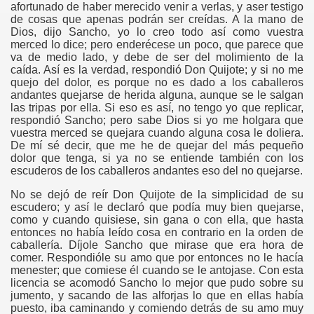
afortunado de haber merecido venir a verlas, y aser testigo
de cosas que apenas podrán ser creídas. A la mano de
Dios, dijo Sancho, yo lo creo todo así como vuestra
merced lo dice; pero enderécese un poco, que parece que
va de medio lado, y debe de ser del molimiento de la
caída. Así es la verdad, respondió Don Quijote; y si no me
quejo del dolor, es porque no es dado a los caballeros
andantes quejarse de herida alguna, aunque se le salgan
las tripas por ella. Si eso es así, no tengo yo que replicar,
respondió Sancho; pero sabe Dios si yo me holgara que
vuestra merced se quejara cuando alguna cosa le doliera.
De mí sé decir, que me he de quejar del más pequeño
dolor que tenga, si ya no se entiende también con los
escuderos de los caballeros andantes eso del no quejarse.
No se dejó de reír Don Quijote de la simplicidad de su
escudero; y así le declaró que podía muy bien quejarse,
como y cuando quisiese, sin gana o con ella, que hasta
entonces no había leído cosa en contrario en la orden de
caballería. Díjole Sancho que mirase que era hora de
comer. Respondióle su amo que por entonces no le hacía
menester; que comiese él cuando se le antojase. Con esta
licencia se acomodó Sancho lo mejor que pudo sobre su
jumento, y sacando de las alforjas lo que en ellas había
puesto, iba caminando y comiendo detrás de su amo muy