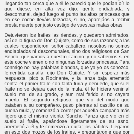
llegando tan cerca que a él le pareció que le podían oír lo
que dijese, en alta voz dijo: gente endiablada y
descomunal, dejad luego al punto las altas princesas que
en ese coche lleváis forzadas, si no, aparejáos a recibir
presta muerte por justo castigo de vuestras malas obras.
Detuvieron los frailes las riendas, y quedaron admirados,
así de la figura de Don Quijote, como de sus razones; a las
cuales respondieron: señor caballero, nosotros no somos
endiablados ni descomunales, sino dos religiosos de San
Benito, que vamos a nuestro camino, y no sabemos si en
este coche vienen o no ningunas forzadas princesas. Para
conmigo no hay palabras blandas, que ya yo os conozco,
fementida canalla, dijo Don Quijote. Y sin esperar más
respuesta, picó a Rocinante, y la lanza baja arremetió
contra el primer fraile con tanta furia y denuedo, que si el
fraile no se dejara caer de la mula, él le hiciera venir al
suelo mal de su grado, y aun mal ferido si no cayera
muerto. El segundo religioso, que vio del modo que
trataban a su compañero, puso piernas al castillo de su
buena mula, y comenzó a correr por aquella campaña más
ligero que el mismo viento. Sancho Panza que vio en el
suelo al fraile, apeándose ligeramente de su asno,
arremetió a él y le comenzó a quitar los hábitos. Llegaron
en esto dos mozos de los frailes, y preguntáronle que por