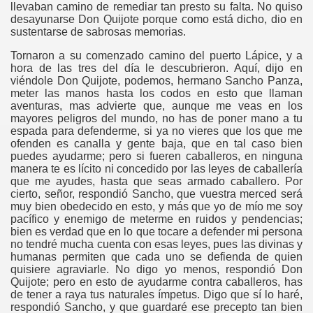
llevaban camino de remediar tan presto su falta. No quiso
desayunarse Don Quijote porque como está dicho, dio en
sustentarse de sabrosas memorias.
Tornaron a su comenzado camino del puerto Lápice, y a
hora de las tres del día le descubrieron. Aquí, dijo en
viéndole Don Quijote, podemos, hermano Sancho Panza,
meter las manos hasta los codos en esto que llaman
aventuras, mas advierte que, aunque me veas en los
mayores peligros del mundo, no has de poner mano a tu
espada para defenderme, si ya no vieres que los que me
ofenden es canalla y gente baja, que en tal caso bien
puedes ayudarme; pero si fueren caballeros, en ninguna
manera te es lícito ni concedido por las leyes de caballería
que me ayudes, hasta que seas armado caballero. Por
cierto, señor, respondió Sancho, que vuestra merced será
muy bien obedecido en esto, y más que yo de mío me soy
pacífico y enemigo de meterme en ruidos y pendencias;
bien es verdad que en lo que tocare a defender mi persona
no tendré mucha cuenta con esas leyes, pues las divinas y
humanas permiten que cada uno se defienda de quien
quisiere agraviarle. No digo yo menos, respondió Don
Quijote; pero en esto de ayudarme contra caballeros, has
de tener a raya tus naturales ímpetus. Digo que sí lo haré,
respondió Sancho, y que guardaré ese precepto tan bien