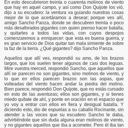
En esto descubrieron treinta o cuarenta molinos de viento
que hay en aquel campo, y así como Don Quijote los vió,
dijo a su escudero: la ventura va guiando nuestras cosas
mejor de lo que acertáramos a desear; porque ves allí,
amigo Sancho Panza, donde se descubren treinta o poco
más desaforados gigantes con quien pienso hacer batalla,
y quitarles a todos las vidas, con cuyos despojos
comenzaremos a enriquecer: que esta es buena guerra, y
es gran servicio de Dios quitar tan mala simiente de sobre
la faz de la tierra. ¿Qué gigantes? dijo Sancho Panza.
Aquellos que allí ves, respondió su amo, de los brazos
largos, que los suelen tener algunos de casi dos leguas.
Mire vuestra merced, respondió Sancho, que aquellos que
allí se parecen no son gigantes, sino molinos de viento, y
lo que en ellos parecen brazos son las aspas, que
volteadas del viento hacen andar la piedra del molino.
Bien parece, respondió Don Quijote, que no estás cursado
en esto de las aventuras; ellos son gigantes, y si tienes
miedo quítate de ahí, y ponte en oración en el espacio que
yo voy a entrar con ellos en fiera y desigual batalla. Y
diciendo esto, dio de espuelas a su caballo Rocinante, sin
atender a las voces que su escudero Sancho le daba,
advirtiéndole que sin duda alguna eran molinos de viento,
y no gigantes aquellos que iba a acometer. Pero él iba tan