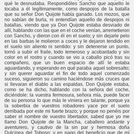
qué le desnudaba. Respondióles Sancho que aquello le
tocaba a él legítimamente, como despojos de la batalla
que su señor Don Quijote había ganado. Los mozos, que
no sabían de burla, ni entendían aquello de despojos ni
batallas, viendo que ya Don Quijote estaba desviado de
allí, hablando con las que en el coche venían, arremetieron
con Sancho, y dieron con él en el suelo; y sin dejarle pelo
en las barbas le molieron a coces y le dejaron tendido en
el suelo sin aliento ni sentido: y sin detenerse un punto,
tornó a subir el fraile, todo temeroso y acobardado y sin
color en el rostro y cuando se vio a caballo picó tras su
compañero, que un buen espacio de allí le estaba
aguardando, y esperando en qué paraba aquel sobresalto;
y sin querer aguardar el fin de todo aquel comenzado
suceso, siguieron su camino haciéndose más cruces que
si llevaran el diablo a las espaldas. Don Quijote estaba,
como se ha dicho, hablando con la señora del coche,
diciéndole: la vuestra fermosura, señora mía, puede facer
de su persona lo que más le viniera en talante, porque ya
la soberbia de vuestros robadores yace por el suelo
derribada por este mi fuerte brazo; y porque no penéis por
saber el nombre de vuestro libertador, sabed que yo me
llamo Don Quijote de la Mancha, caballero andante y
aventurero, y cautivo de la sin par y hermosa doña
Dulcinea del Toboso; y en pago del beneficio que de mí