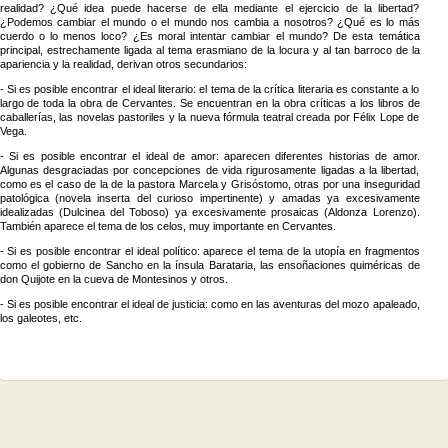
realidad? ¿Qué idea puede hacerse de ella mediante el ejercicio de la libertad?
¿Podemos cambiar el mundo o el mundo nos cambia a nosotros? ¿Qué es lo más
cuerdo o lo menos loco? ¿Es moral intentar cambiar el mundo? De esta temática
principal, estrechamente ligada al tema erasmiano de la locura y al tan barroco de la
apariencia y la realidad, derivan otros secundarios:
- Si es posible encontrar el ideal literario: el tema de la crítica literaria es constante a lo
largo de toda la obra de Cervantes. Se encuentran en la obra críticas a los libros de
caballerías, las novelas pastoriles y la nueva fórmula teatral creada por Félix Lope de
Vega.
- Si es posible encontrar el ideal de amor: aparecen diferentes historias de amor.
Algunas desgraciadas por concepciones de vida rigurosamente ligadas a la libertad,
como es el caso de la de la pastora Marcela y Grisóstomo, otras por una inseguridad
patológica (novela inserta del curioso impertinente) y amadas ya excesivamente
idealizadas (Dulcinea del Toboso) ya excesivamente prosaicas (Aldonza Lorenzo).
También aparece el tema de los celos, muy importante en Cervantes.
- Si es posible encontrar el ideal político: aparece el tema de la utopía en fragmentos
como el gobierno de Sancho en la ínsula Barataria, las ensoñaciones quiméricas de
don Quijote en la cueva de Montesinos y otros.
- Si es posible encontrar el ideal de justicia: como en las aventuras del mozo apaleado,
los galeotes, etc.
Hoy habia 29 visitantes (34 clics a subpáginas) ¡Aqui en esta página!