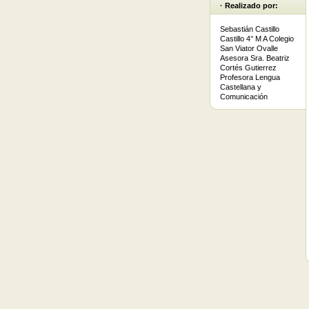
· Realizado por:
Sebastián Castillo
Castillo 4° M A Colegio
San Viator Ovalle
Asesora Sra. Beatriz
Cortés Gutierrez
Profesora Lengua
Castellana y
Comunicación