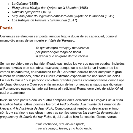
La Galatea
(1585)
El ingenioso hidalgo don Quijote de la Mancha
(1605)
Novelas ejemplares
(1613)
Segunda parte del ingenioso caballero don Quijote de la Mancha
(1615)
Los trabajos de Persiles y Sigismunda
(1617)
Poesía
Cervantes se afanó en ser poeta, aunque llegó a dudar de su capacidad, como él
mismo dijo antes de su muerte en
Viaje del Parnaso
:
Yo que siempre trabajo y me desvelo
por parecer que tengo de poeta
la gracia que no quiso darme el cielo
Se han perdido o no se han identificado casi todos los versos que no estaban incluidos
en sus novelas o en sus obras teatrales; aunque se le suele llamar inventor de los
versos de cabo roto, en realidad no fue él. Cervantes declara haber compuesto gran
número de romances, entre los cuales estimaba especialmente uno sobre los celos.
En efecto, hacia 1580 participó con otros grandes poetas contemporáneos como Lope
de Vega, Góngora o Quevedo en la imitación de los romances antiguos que dio origen
al Romancero nuevo, llamado así frente al tradicional Romancero viejo del siglo XV, el
cual era anónimo.
Inicia su obra poética con las cuatro composiciones dedicadas a
Exequias de la reina
Isabel de Valois
. Otros poemas fueron:
A Pedro Padilla
,
A la muerte de Fernando de
Herrera
,
A la Austriada de Juan Rufo
. Como poeta sin embargo destaca en el tono
cómico y satírico, y sus obras maestras son los sonetos
Un valentón de espátula y
greguesco
y
Al túmulo del rey Felipe II
, del cual se hizo famoso los últimos versos:
Caló el chapeo, requirió la espada,
miró al soslayo, fuese, y no hubo nada.