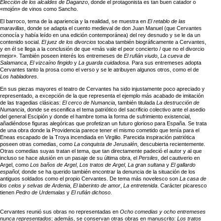
Elección de los alcaldes de Daganzo
, donde el protagonista es tan buen catador o
«mojón» de vinos como Sancho.
El barroco, tema de la apariencia y la realidad, se muestra en
El retablo de las
maravillas
, donde se adapta el cuento medieval de don Juan Manuel (que Cervantes
conocía y había leído en una edición contemporánea) del rey desnudo y se le da un
contenido social.
El juez de los divorcios
tocaba también biográficamente a Cervantes,
y en él se llega a la conclusión de que «más vale el peor concierto / que no el divorcio
mejor». También poseen interés los entremeses de
El rufián viudo
,
La cueva de
Salamanca
,
El vizcaíno fingido
y
La guarda cuidadosa
. Para sus entremeses adopta
Cervantes tanto la prosa como el verso y se le atribuyen algunos otros, como el de
Los habladores
.
En sus piezas mayores el teatro de Cervantes ha sido injustamente poco apreciado y
representado, a excepción de la que representa el ejemplo más acabado de imitación
de las tragedias clásicas:
El cerco de Numancia
, también titulada
La destrucción de
Numancia
, donde se escenifica el tema patriótico del sacrificio colectivo ante el asedio
del general Escipión y donde el hambre toma la forma de sufrimiento existencial,
añadiéndose figuras alegóricas que profetizan un futuro glorioso para España. Se trata
de una obra donde la Providencia parece tener el mismo cometido que tenía para el
Eneas escapado de la Troya incendiada en Virgilio. Parecida inspiración patriótica
poseen otras comedias, como
La conquista de Jerusalén
, descubierta recientemente.
Otras comedias suyas tratan el tema, que tan directamente padeció el autor y al que
incluso se hace alusión en un pasaje de su última obra, el
Persiles
, del cautiverio en
Argel, como
Los baños de Argel
,
Los tratos de Argel
,
La gran sultana
y
El gallardo
español
, donde se ha querido también encontrar la denuncia de la situación de los
antiguos soldados como el propio Cervantes. De tema más novelesco son
La casa de
los celos y selvas de Ardenia
,
El laberinto de amor
,
La entretenida
. Carácter picaresco
tienen
Pedro de Urdemalas
y
El rufián dichoso
.
Cervantes reunió sus obras no representadas en
Ocho comedias y ocho entremeses
nunca representados
; además, se conservan otras obras en manuscrito:
Los tratos