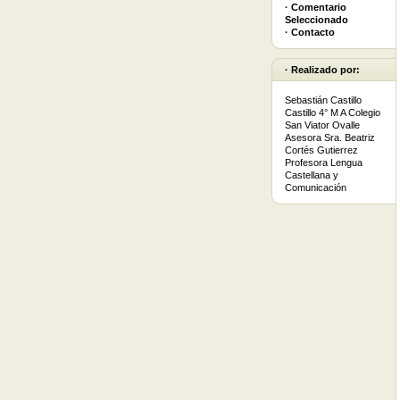
· Comentario
Seleccionado
· Contacto
· Realizado por:
Sebastián Castillo
Castillo 4° M A Colegio
San Viator Ovalle
Asesora Sra. Beatriz
Cortés Gutierrez
Profesora Lengua
Castellana y
Comunicación