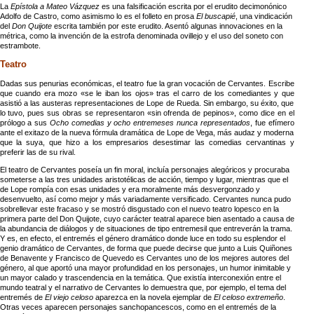
La
Epístola a Mateo Vázquez
es una falsificación escrita por el erudito decimonónico
Adolfo de Castro, como asimismo lo es el folleto en prosa
El buscapié
, una vindicación
del
Don Quijote
escrita también por este erudito. Asentó algunas innovaciones en la
métrica, como la invención de la estrofa denominada ovillejo y el uso del soneto con
estrambote
.
Teatro
Dadas sus penurias económicas, el teatro fue la gran vocación de Cervantes. Escribe
que cuando era mozo «se le iban los ojos» tras el carro de los comediantes y que
asistió a las austeras representaciones de Lope de Rueda. Sin embargo, su éxito, que
lo tuvo, pues sus obras se representaron «sin ofrenda de pepinos», como dice en el
prólogo a sus
Ocho comedias y ocho entremeses nunca representados
, fue efímero
ante el exitazo de la nueva fórmula dramática de Lope de Vega, más audaz y moderna
que la suya, que hizo a los empresarios desestimar las comedias cervantinas y
preferir las de su rival.
El teatro de Cervantes poseía un fin moral, incluía personajes alegóricos y procuraba
someterse a las tres unidades aristotélicas de acción, tiempo y lugar, mientras que el
de Lope rompía con esas unidades y era moralmente más desvergonzado y
desenvuelto, así como mejor y más variadamente versificado. Cervantes nunca pudo
sobrellevar este fracaso y se mostró disgustado con el nuevo teatro lopesco en la
primera parte del Don Quijote, cuyo carácter teatral aparece bien asentado a causa de
la abundancia de diálogos y de situaciones de tipo entremesil que entreverán la trama.
Y es, en efecto, el entremés el género dramático donde luce en todo su esplendor el
genio dramático de Cervantes, de forma que puede decirse que junto a Luis Quiñones
de Benavente y Francisco de Quevedo es Cervantes uno de los mejores autores del
género, al que aportó una mayor profundidad en los personajes, un humor inimitable y
un mayor calado y trascendencia en la temática. Que existía interconexión entre el
mundo teatral y el narrativo de Cervantes lo demuestra que, por ejemplo, el tema del
entremés de
El viejo celoso
aparezca en la novela ejemplar de
El celoso extremeño
.
Otras veces aparecen personajes sanchopancescos, como en el entremés de la